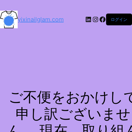
LinkedIn
Instagram
Facebook
yixinailglam.com
ログイン
ご不便をおかけし
申し訳ございませ
ん。 現在、取り組